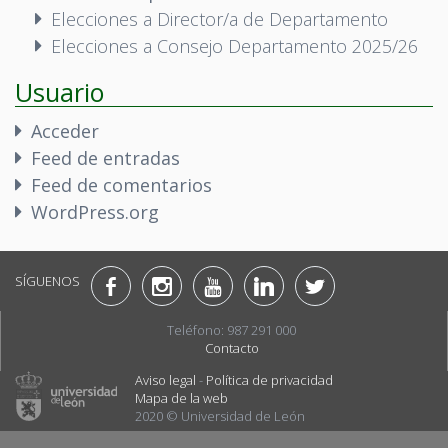
Elecciones a Director/a de Departamento
Elecciones a Consejo Departamento 2025/26
Usuario
Acceder
Feed de entradas
Feed de comentarios
WordPress.org
SÍGUENOS
Teléfono: 987 291 000
Contacto
Aviso legal
-
Política de privacidad
Mapa de la web
2020 © Universidad de León